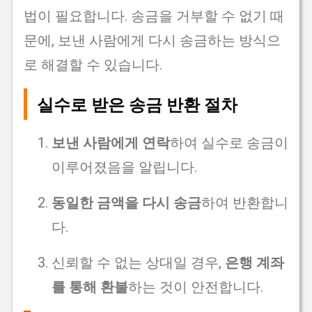
법이 필요합니다. 송금을 거부할 수 없기 때
문에, 보낸 사람에게 다시 송금하는 방식으
로 해결할 수 있습니다.
실수로 받은 송금 반환 절차
보낸 사람에게 연락
하여 실수로 송금이
이루어졌음을 알립니다.
동일한 금액을 다시 송금
하여 반환합니
다.
신뢰할 수 없는 상대일 경우,
은행 계좌
를 통해 환불
하는 것이 안전합니다.