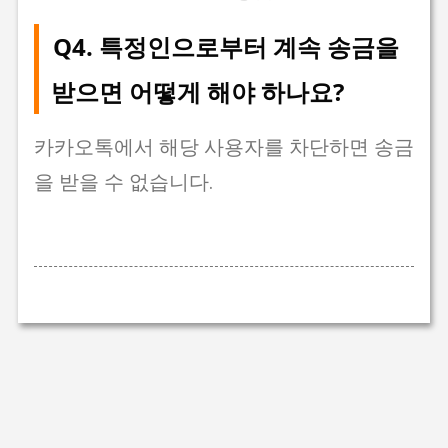
Q4. 특정인으로부터 계속 송금을
받으면 어떻게 해야 하나요?
카카오톡에서 해당 사용자를 차단하면 송금
을 받을 수 없습니다.