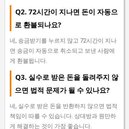
Q2. 72시간이 지나면 돈이 자동으
로 환불되나요?
네, 송금받기를 누르지 않고 72시간이 지나
면 송금이 자동으로 취소되고 보낸 사람에
게 환불됩니다.
Q3. 실수로 받은 돈을 돌려주지 않
으면 법적 문제가 될 수 있나요?
네, 실수로 받은 돈을 반환하지 않으면 법적
책임이 따를 수 있습니다. 상대방과 원만하
게 해결하는 것이 가장 좋습니다.